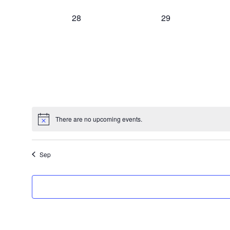
s
s
,
,
0
0
28
29
e
e
v
v
e
e
n
n
t
t
s
s
,
,
There are no upcoming events.
Sep